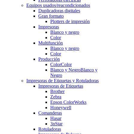
Equipos usados/reacondicionados
Duplicadoras digitales
Gran formato
Plotters de impresión
Impresoras
Blanco y negro
Color
Multifunción
Blanco y negro
Color
Producción
Color
Color
Blanco y Negro
Blanco y
Negro
Impresoras de Etiquetas y Rotuladoras
Impresoras de Etiquetas
Brother
Zebra
Epson ColorWorks
Honeywell
Comanderas
Hasar
3nStar
Rotuladoras