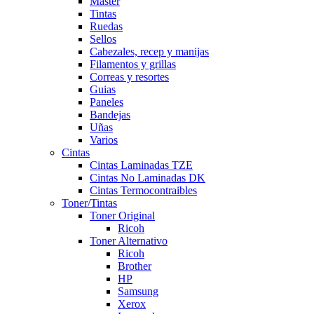
Master
Tintas
Ruedas
Sellos
Cabezales, recep y manijas
Filamentos y grillas
Correas y resortes
Guias
Paneles
Bandejas
Uñas
Varios
Cintas
Cintas Laminadas TZE
Cintas No Laminadas DK
Cintas Termocontraibles
Toner/Tintas
Toner Original
Ricoh
Toner Alternativo
Ricoh
Brother
HP
Samsung
Xerox