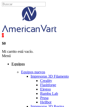
0
$0
Mi carrito está vacío.
Menú
Equipos
Equipos nuevos
Impresoras 3D Filamento
Creality
Flashforge
Elegoo
Bambu Lab
Prusa
Hellbot
Impresoras 3D Resina