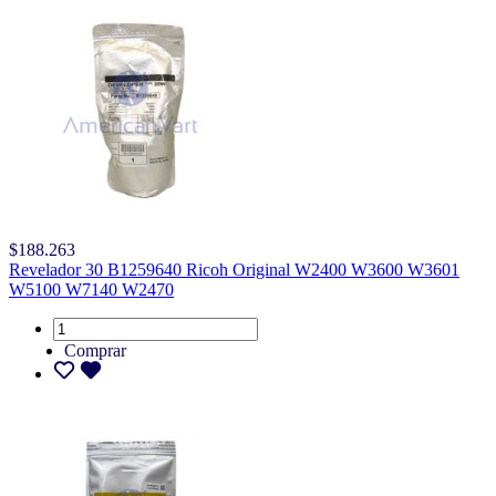
$188.263
Revelador 30 B1259640 Ricoh Original W2400 W3600 W3601
W5100 W7140 W2470
Comprar