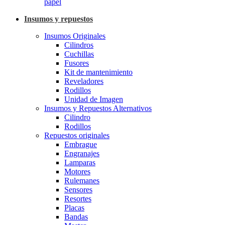
papel
Insumos y repuestos
Insumos Originales
Cilindros
Cuchillas
Fusores
Kit de mantenimiento
Reveladores
Rodillos
Unidad de Imagen
Insumos y Repuestos Alternativos
Cilindro
Rodillos
Repuestos originales
Embrague
Engranajes
Lamparas
Motores
Rulemanes
Sensores
Resortes
Placas
Bandas