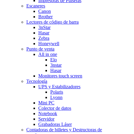
Impresoras de Pulseras
Escaneres
Canon
Brother
Lectores de código de barra
3nStar
Hasar
Zebra
Honeywell
Punto de venta
All in one
Elo
3nstar
Hasar
Monitores touch screen
Tecnología
UPS y Estabilizadores
Polaris
Lyonn
Mini PC
Colector de datos
Notebook
Servidor
Grabadoras Láser
Contadoras de billetes y Destructoras de