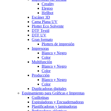
Creality
Elegoo
Hellbot
Escáner 3D
Cama Plana UV
Plotter Eco Solvente
DTF Textil
DTF UV
Gran formato
Plotters de impresión
Impresoras
Blanco y Negro
Color
Multifunción
Blanco y Negro
Color
Producción
Blanco y Negro
Color
Duplicadoras digitales
Equipamiento para Gráficas e Imprentas
Guillotinas
Espiraladoras y Encuadernadoras
Plastificadoras y laminadoras
Perforadoras eléctricas