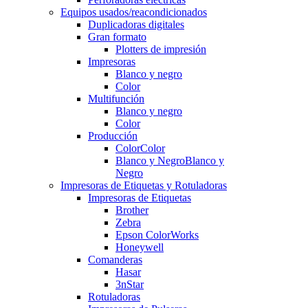
Equipos usados/reacondicionados
Duplicadoras digitales
Gran formato
Plotters de impresión
Impresoras
Blanco y negro
Color
Multifunción
Blanco y negro
Color
Producción
Color
Color
Blanco y Negro
Blanco y
Negro
Impresoras de Etiquetas y Rotuladoras
Impresoras de Etiquetas
Brother
Zebra
Epson ColorWorks
Honeywell
Comanderas
Hasar
3nStar
Rotuladoras