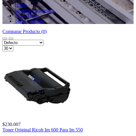
Home
Insumos y repuestos
Toner/Tintas
Toner Original
Comparar Producto (0)
$230.007
Toner Original Ricoh Im 600 Para Im 550