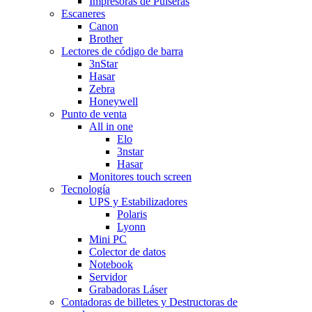
Impresoras de Pulseras
Escaneres
Canon
Brother
Lectores de código de barra
3nStar
Hasar
Zebra
Honeywell
Punto de venta
All in one
Elo
3nstar
Hasar
Monitores touch screen
Tecnología
UPS y Estabilizadores
Polaris
Lyonn
Mini PC
Colector de datos
Notebook
Servidor
Grabadoras Láser
Contadoras de billetes y Destructoras de