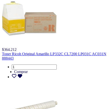
$364.212
Toner Ricoh Original Amarillo LP332C CL7200 LP031C AC031N
888443
Comprar