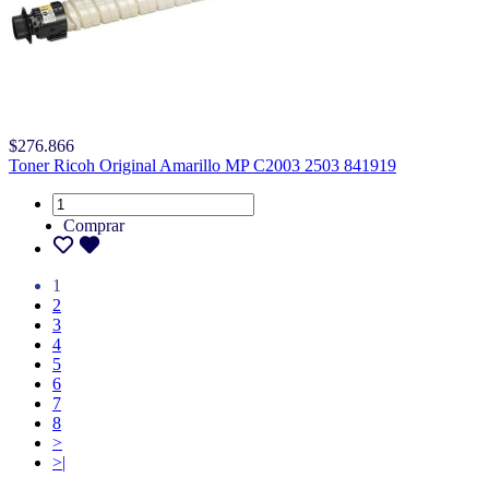
$276.866
Toner Ricoh Original Amarillo MP C2003 2503 841919
Comprar
1
2
3
4
5
6
7
8
>
>|