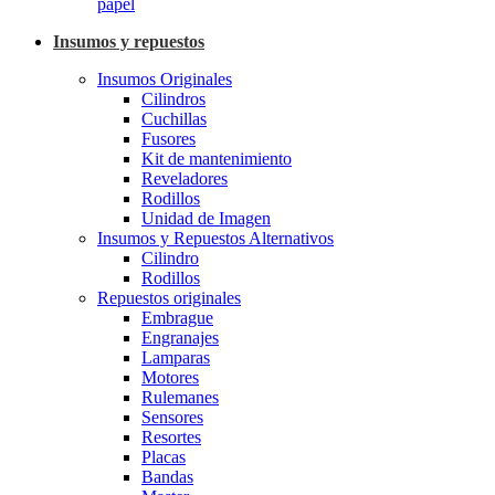
papel
Insumos y repuestos
Insumos Originales
Cilindros
Cuchillas
Fusores
Kit de mantenimiento
Reveladores
Rodillos
Unidad de Imagen
Insumos y Repuestos Alternativos
Cilindro
Rodillos
Repuestos originales
Embrague
Engranajes
Lamparas
Motores
Rulemanes
Sensores
Resortes
Placas
Bandas