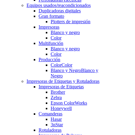
Equipos usados/reacondicionados
Duplicadoras digitales
Gran formato
Plotters de impresión
Impresoras
Blanco y negro
Color
Multifunción
Blanco y negro
Color
Producción
Color
Color
Blanco y Negro
Blanco y
Negro
Impresoras de Etiquetas y Rotuladoras
Impresoras de Etiquetas
Brother
Zebra
Epson ColorWorks
Honeywell
Comanderas
Hasar
3nStar
Rotuladoras