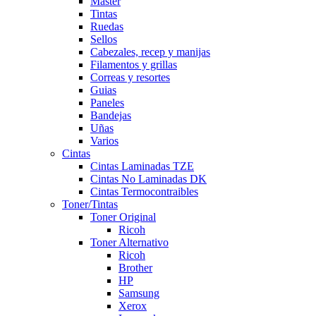
Master
Tintas
Ruedas
Sellos
Cabezales, recep y manijas
Filamentos y grillas
Correas y resortes
Guias
Paneles
Bandejas
Uñas
Varios
Cintas
Cintas Laminadas TZE
Cintas No Laminadas DK
Cintas Termocontraibles
Toner/Tintas
Toner Original
Ricoh
Toner Alternativo
Ricoh
Brother
HP
Samsung
Xerox