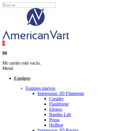
0
$0
Mi carrito está vacío.
Menú
Equipos
Equipos nuevos
Impresoras 3D Filamento
Creality
Flashforge
Elegoo
Bambu Lab
Prusa
Hellbot
Impresoras 3D Resina