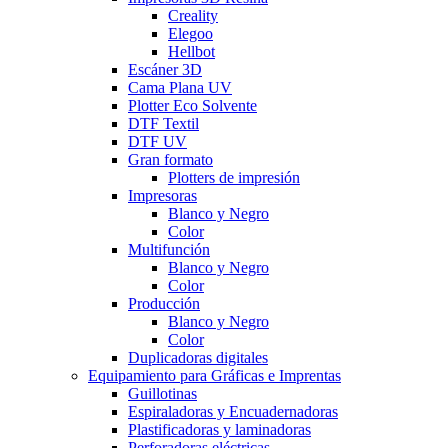
Creality
Elegoo
Hellbot
Escáner 3D
Cama Plana UV
Plotter Eco Solvente
DTF Textil
DTF UV
Gran formato
Plotters de impresión
Impresoras
Blanco y Negro
Color
Multifunción
Blanco y Negro
Color
Producción
Blanco y Negro
Color
Duplicadoras digitales
Equipamiento para Gráficas e Imprentas
Guillotinas
Espiraladoras y Encuadernadoras
Plastificadoras y laminadoras
Perforadoras eléctricas