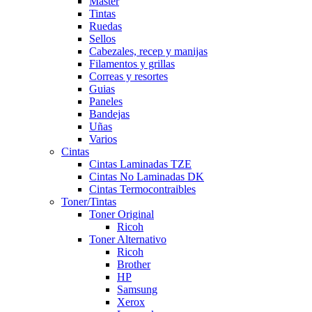
Master
Tintas
Ruedas
Sellos
Cabezales, recep y manijas
Filamentos y grillas
Correas y resortes
Guias
Paneles
Bandejas
Uñas
Varios
Cintas
Cintas Laminadas TZE
Cintas No Laminadas DK
Cintas Termocontraibles
Toner/Tintas
Toner Original
Ricoh
Toner Alternativo
Ricoh
Brother
HP
Samsung
Xerox