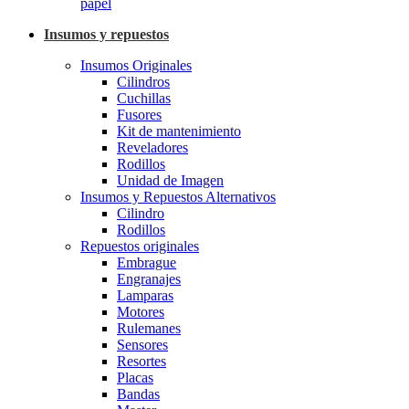
papel
Insumos y repuestos
Insumos Originales
Cilindros
Cuchillas
Fusores
Kit de mantenimiento
Reveladores
Rodillos
Unidad de Imagen
Insumos y Repuestos Alternativos
Cilindro
Rodillos
Repuestos originales
Embrague
Engranajes
Lamparas
Motores
Rulemanes
Sensores
Resortes
Placas
Bandas