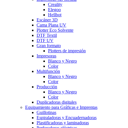
Creality
Elegoo
Hellbot
Escáner 3D
Cama Plana UV
Plotter Eco Solvente
DTF Textil
DTF UV
Gran formato
Plotters de impresión
Impresoras
Blanco y Negro
Color
Multifunción
Blanco y Negro
Color
Producción
Blanco y Negro
Color
Duplicadoras digitales
Equipamiento para Gráficas e Imprentas
Guillotinas
Espiraladoras y Encuadernadoras
Plastificadoras y laminadoras
Perforadoras eléctricas