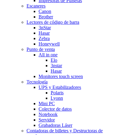
Impresoras de Pulseras
Escaneres
Canon
Brother
Lectores de código de barra
3nStar
Hasar
Zebra
Honeywell
Punto de venta
All in one
Elo
3nstar
Hasar
Monitores touch screen
Tecnología
UPS y Estabilizadores
Polaris
Lyonn
Mini PC
Colector de datos
Notebook
Servidor
Grabadoras Láser
Contadoras de billetes y Destructoras de