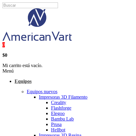
0
$0
Mi carrito está vacío.
Menú
Equipos
Equipos nuevos
Impresoras 3D Filamento
Creality
Flashforge
Elegoo
Bambu Lab
Prusa
Hellbot
Impresoras 3D Resina