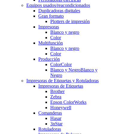
Equipos usados/reacondicionados
Duplicadoras digitales
Gran formato
Plotters de impresión
Impresoras
Blanco y negro
Color
Multifunción
Blanco y negro
Color
Producción
Color
Color
Blanco y Negro
Blanco y
Negro
Impresoras de Etiquetas y Rotuladoras
Impresoras de Etiquetas
Brother
Zebra
Epson ColorWorks
Honeywell
Comanderas
Hasar
3nStar
Rotuladoras