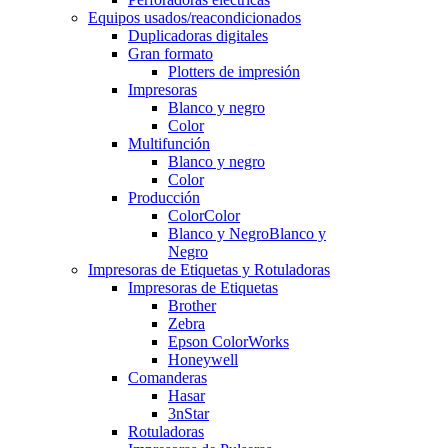
Equipos usados/reacondicionados
Duplicadoras digitales
Gran formato
Plotters de impresión
Impresoras
Blanco y negro
Color
Multifunción
Blanco y negro
Color
Producción
Color
Color
Blanco y Negro
Blanco y
Negro
Impresoras de Etiquetas y Rotuladoras
Impresoras de Etiquetas
Brother
Zebra
Epson ColorWorks
Honeywell
Comanderas
Hasar
3nStar
Rotuladoras