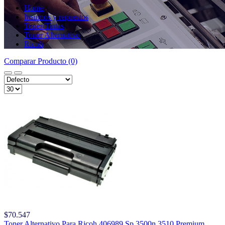
Home
Insumos y repuestos
Toner/Tintas
Toner Alternativo
Ricoh
Comparar Producto (0)
$70.547
Toner Alternativo Para Ricoh 406989 Sp 3500n 3510 Premium