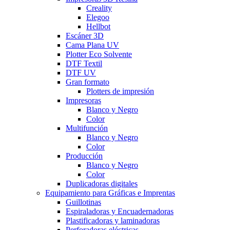
Creality
Elegoo
Hellbot
Escáner 3D
Cama Plana UV
Plotter Eco Solvente
DTF Textil
DTF UV
Gran formato
Plotters de impresión
Impresoras
Blanco y Negro
Color
Multifunción
Blanco y Negro
Color
Producción
Blanco y Negro
Color
Duplicadoras digitales
Equipamiento para Gráficas e Imprentas
Guillotinas
Espiraladoras y Encuadernadoras
Plastificadoras y laminadoras
Perforadoras eléctricas