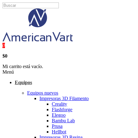
0
$0
Mi carrito está vacío.
Menú
Equipos
Equipos nuevos
Impresoras 3D Filamento
Creality
Flashforge
Elegoo
Bambu Lab
Prusa
Hellbot
Impresoras 3D Resina