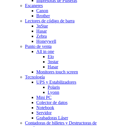
Impresoras de Pulseras
Escaneres
Canon
Brother
Lectores de código de barra
3nStar
Hasar
Zebra
Honeywell
Punto de venta
All in one
Elo
3nstar
Hasar
Monitores touch screen
Tecnología
UPS y Estabilizadores
Polaris
Lyonn
Mini PC
Colector de datos
Notebook
Servidor
Grabadoras Láser
Contadoras de billetes y Destructoras de