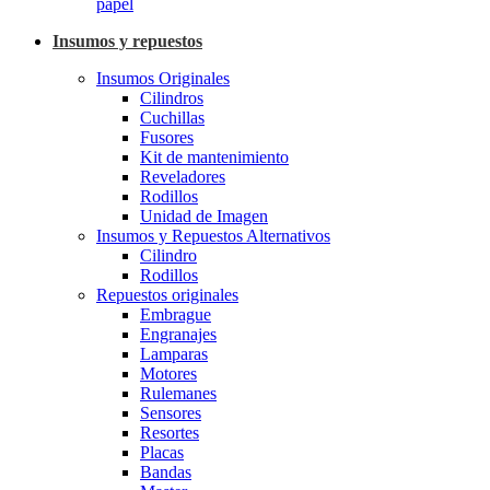
papel
Insumos y repuestos
Insumos Originales
Cilindros
Cuchillas
Fusores
Kit de mantenimiento
Reveladores
Rodillos
Unidad de Imagen
Insumos y Repuestos Alternativos
Cilindro
Rodillos
Repuestos originales
Embrague
Engranajes
Lamparas
Motores
Rulemanes
Sensores
Resortes
Placas
Bandas