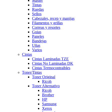
Master
Tintas
Ruedas
Sellos
Cabezales, recep y manijas
Filamentos y grillas
Correas y resortes
Guias
Paneles
Bandejas
Uñas
Varios
Cintas
Cintas Laminadas TZE
Cintas No Laminadas DK
Cintas Termocontraibles
Toner/Tintas
Toner Original
Ricoh
Toner Alternativo
Ricoh
Brother
HP
Samsung
Xerox