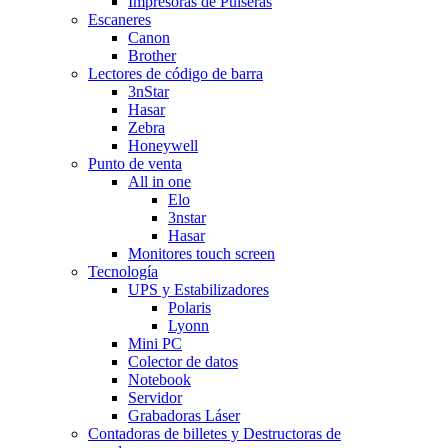
Impresoras de Pulseras
Escaneres
Canon
Brother
Lectores de código de barra
3nStar
Hasar
Zebra
Honeywell
Punto de venta
All in one
Elo
3nstar
Hasar
Monitores touch screen
Tecnología
UPS y Estabilizadores
Polaris
Lyonn
Mini PC
Colector de datos
Notebook
Servidor
Grabadoras Láser
Contadoras de billetes y Destructoras de