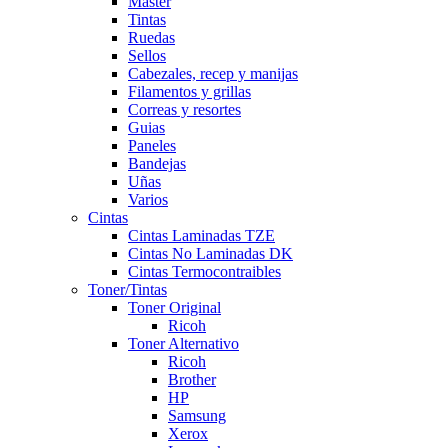
Master
Tintas
Ruedas
Sellos
Cabezales, recep y manijas
Filamentos y grillas
Correas y resortes
Guias
Paneles
Bandejas
Uñas
Varios
Cintas
Cintas Laminadas TZE
Cintas No Laminadas DK
Cintas Termocontraibles
Toner/Tintas
Toner Original
Ricoh
Toner Alternativo
Ricoh
Brother
HP
Samsung
Xerox