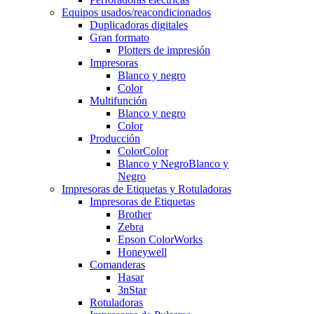
Equipos usados/reacondicionados
Duplicadoras digitales
Gran formato
Plotters de impresión
Impresoras
Blanco y negro
Color
Multifunción
Blanco y negro
Color
Producción
Color
Color
Blanco y Negro
Blanco y
Negro
Impresoras de Etiquetas y Rotuladoras
Impresoras de Etiquetas
Brother
Zebra
Epson ColorWorks
Honeywell
Comanderas
Hasar
3nStar
Rotuladoras