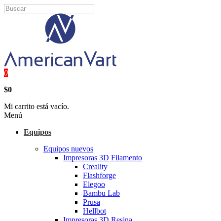
0
$0
Mi carrito está vacío.
Menú
Equipos
Equipos nuevos
Impresoras 3D Filamento
Creality
Flashforge
Elegoo
Bambu Lab
Prusa
Hellbot
Impresoras 3D Resina