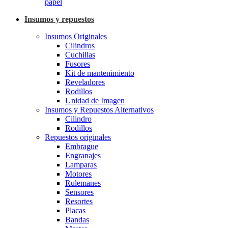
papel
Insumos y repuestos
Insumos Originales
Cilindros
Cuchillas
Fusores
Kit de mantenimiento
Reveladores
Rodillos
Unidad de Imagen
Insumos y Repuestos Alternativos
Cilindro
Rodillos
Repuestos originales
Embrague
Engranajes
Lamparas
Motores
Rulemanes
Sensores
Resortes
Placas
Bandas