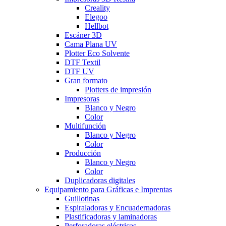
Creality
Elegoo
Hellbot
Escáner 3D
Cama Plana UV
Plotter Eco Solvente
DTF Textil
DTF UV
Gran formato
Plotters de impresión
Impresoras
Blanco y Negro
Color
Multifunción
Blanco y Negro
Color
Producción
Blanco y Negro
Color
Duplicadoras digitales
Equipamiento para Gráficas e Imprentas
Guillotinas
Espiraladoras y Encuadernadoras
Plastificadoras y laminadoras
Perforadoras eléctricas