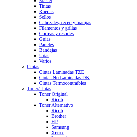
Master
Tintas
Ruedas
Sellos
Cabezales, recep y manijas
Filamentos y grillas
Correas y resortes
Guias
Paneles
Bandejas
Uñas
Varios
Cintas
Cintas Laminadas TZE
Cintas No Laminadas DK
Cintas Termocontraibles
Toner/Tintas
Toner Original
Ricoh
Toner Alternativo
Ricoh
Brother
HP
Samsung
Xerox