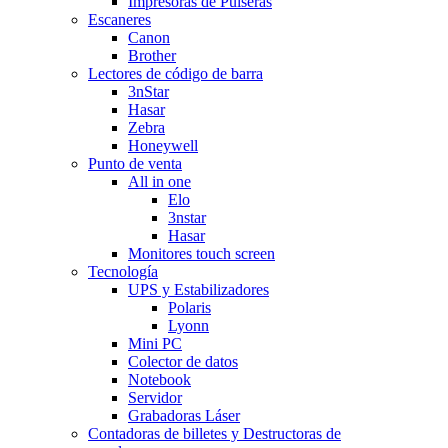
Impresoras de Pulseras
Escaneres
Canon
Brother
Lectores de código de barra
3nStar
Hasar
Zebra
Honeywell
Punto de venta
All in one
Elo
3nstar
Hasar
Monitores touch screen
Tecnología
UPS y Estabilizadores
Polaris
Lyonn
Mini PC
Colector de datos
Notebook
Servidor
Grabadoras Láser
Contadoras de billetes y Destructoras de