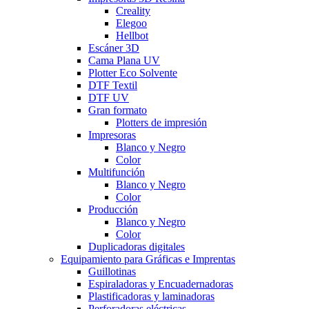
Creality
Elegoo
Hellbot
Escáner 3D
Cama Plana UV
Plotter Eco Solvente
DTF Textil
DTF UV
Gran formato
Plotters de impresión
Impresoras
Blanco y Negro
Color
Multifunción
Blanco y Negro
Color
Producción
Blanco y Negro
Color
Duplicadoras digitales
Equipamiento para Gráficas e Imprentas
Guillotinas
Espiraladoras y Encuadernadoras
Plastificadoras y laminadoras
Perforadoras eléctricas