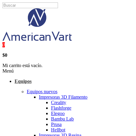
0
$0
Mi carrito está vacío.
Menú
Equipos
Equipos nuevos
Impresoras 3D Filamento
Creality
Flashforge
Elegoo
Bambu Lab
Prusa
Hellbot
Impresoras 3D Resina