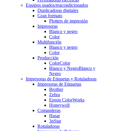
Equipos usados/reacondicionados
Duplicadoras digitales
Gran formato
Plotters de impresión
Impresoras
Blanco y negro
Color
Multifunción
Blanco y negro
Color
Producción
Color
Color
Blanco y Negro
Blanco y
Negro
Impresoras de Etiquetas y Rotuladoras
Impresoras de Etiquetas
Brother
Zebra
Epson ColorWorks
Honeywell
Comanderas
Hasar
3nStar
Rotuladoras