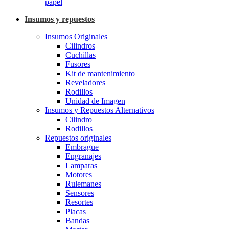
papel
Insumos y repuestos
Insumos Originales
Cilindros
Cuchillas
Fusores
Kit de mantenimiento
Reveladores
Rodillos
Unidad de Imagen
Insumos y Repuestos Alternativos
Cilindro
Rodillos
Repuestos originales
Embrague
Engranajes
Lamparas
Motores
Rulemanes
Sensores
Resortes
Placas
Bandas