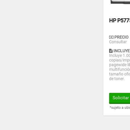
HP P57
PRECIO
Consultar
INCLUYE
Incluye 1.0
copias/imp
pagewide lib
multifunció
tamaño ofici
de toner.
Solicita
*sujeto a ub