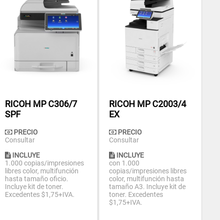
RICOH MP C306/7
RICOH MP C2003/4
SPF
EX
PRECIO
PRECIO
Consultar
Consultar
INCLUYE
INCLUYE
1.000 copias/impresiones
con 1.000
libres color, multifunción
copias/impresiones libres
hasta tamaño oficio.
color, multifunción hasta
Incluye kit de toner.
tamaño A3. Incluye kit de
Excedentes $1,75+IVA.
toner. Excedentes
$1,75+IVA.