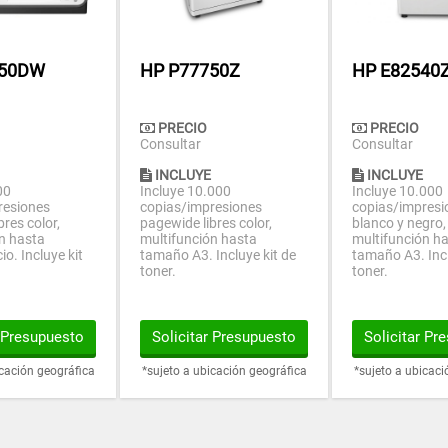
750DW
HP P77750Z
HP E82540
PRECIO
PRECIO
Consultar
Consultar
INCLUYE
INCLUYE
00
Incluye 10.000
Incluye 10.000
resiones
copias/impresiones
copias/impresio
res color,
pagewide libres color,
blanco y negro,
n hasta
multifunción hasta
multifunción h
o. Incluye kit
tamaño A3. Incluye kit de
tamaño A3. Incl
toner.
toner.
r Presupuesto
Solicitar Presupuesto
Solicitar Pr
icación geográfica
*sujeto a ubicación geográfica
*sujeto a ubicaci