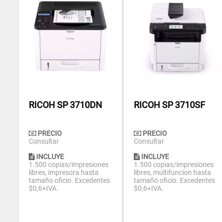
RICOH SP 3710DN
RICOH SP 3710SF
PRECIO
PRECIO
Consultar
Consultar
INCLUYE
INCLUYE
1.500 copias/impresiones
1.500 copias/impresiones
libres, impresora hasta
libres, multifuncion hasta
tamaño oficio. Excedentes
tamaño oficio. Excedentes
$0,6+IVA.
$0,6+IVA.