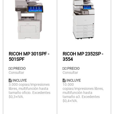
RICOH MP 301SPF -
RICOH MP 2352SP -
501SPF
3554
PRECIO
PRECIO
Consultar
Consultar
INCLUYE
INCLUYE
3.000 copias/impresiones
10.000
libres, multifunción hasta
copias/impresiones libres,
tamaño oficio. Excedentes
multifunción hasta
$0,3+IVA.
tamaño a3. Excedentes
$0,4+IVA.