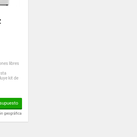
Z
nes libres
asta
uye kit de
esupuesto
ón geográfica