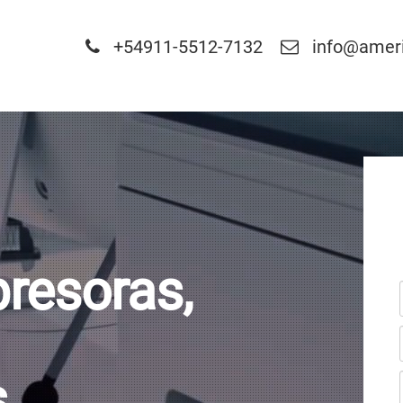
+54911-5512-7132
info@ameri
presoras,
.