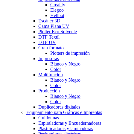
Creality
Elegoo
Hellbot
Escáner 3D
Cama Plana UV
Plotter Eco Solvente
DTF Textil
DTF UV
Gran formato
Plotters de impresión
Impresoras
Blanco y Negro
Color
Multifunción
Blanco y Negro
Color
Producción
Blanco y Negro
Color
Duplicadoras digitales
Equipamiento para Gráficas e Imprentas
Guillotinas
Espiraladoras y Encuadernadoras
Plastificadoras y laminadoras
Perforadoras eléctricas