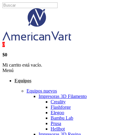
0
$0
Mi carrito está vacío.
Menú
Equipos
Equipos nuevos
Impresoras 3D Filamento
Creality
Flashforge
Elegoo
Bambu Lab
Prusa
Hellbot
Impresoras 3D Resina