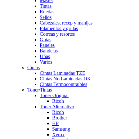
Master
Tintas
Ruedas
Sellos
Cabezales, recep y manijas
Filamentos y grillas
Correas y resortes
Guias
Paneles
Bandejas
Uñas
Varios
Cintas
Cintas Laminadas TZE
Cintas No Laminadas DK
Cintas Termocontraibles
Toner/Tintas
Toner Original
Ricoh
Toner Alternativo
Ricoh
Brother
HP
Samsung
Xerox