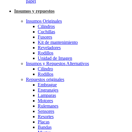
papel
Insumos y repuestos
Insumos Originales
Cilindros
Cuchillas
Fusores
Kit de mantenimiento
Reveladores
Rodillos
Unidad de Imagen
Insumos y Repuestos Alternativos
Cilindro
Rodillos
Repuestos originales
Embrague
Engranajes
Lamparas
Motores
Rulemanes
Sensores
Resortes
Placas
Bandas