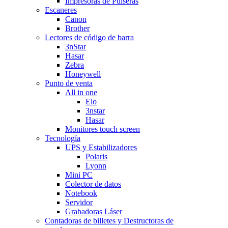
Impresoras de Pulseras
Escaneres
Canon
Brother
Lectores de código de barra
3nStar
Hasar
Zebra
Honeywell
Punto de venta
All in one
Elo
3nstar
Hasar
Monitores touch screen
Tecnología
UPS y Estabilizadores
Polaris
Lyonn
Mini PC
Colector de datos
Notebook
Servidor
Grabadoras Láser
Contadoras de billetes y Destructoras de