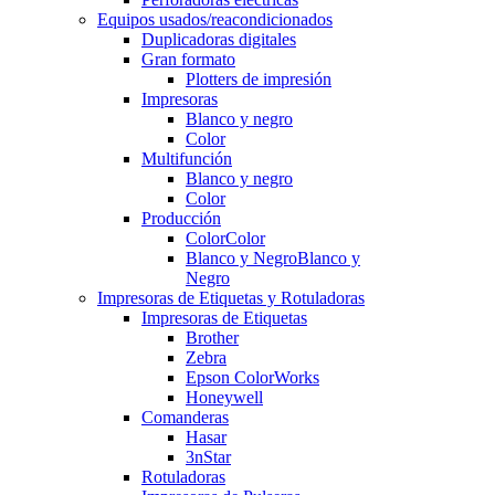
Equipos usados/reacondicionados
Duplicadoras digitales
Gran formato
Plotters de impresión
Impresoras
Blanco y negro
Color
Multifunción
Blanco y negro
Color
Producción
Color
Color
Blanco y Negro
Blanco y
Negro
Impresoras de Etiquetas y Rotuladoras
Impresoras de Etiquetas
Brother
Zebra
Epson ColorWorks
Honeywell
Comanderas
Hasar
3nStar
Rotuladoras