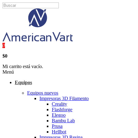
0
$0
Mi carrito está vacío.
Menú
Equipos
Equipos nuevos
Impresoras 3D Filamento
Creality
Flashforge
Elegoo
Bambu Lab
Prusa
Hellbot
Impresoras 3D Resina