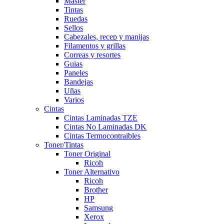
Master
Tintas
Ruedas
Sellos
Cabezales, recep y manijas
Filamentos y grillas
Correas y resortes
Guias
Paneles
Bandejas
Uñas
Varios
Cintas
Cintas Laminadas TZE
Cintas No Laminadas DK
Cintas Termocontraibles
Toner/Tintas
Toner Original
Ricoh
Toner Alternativo
Ricoh
Brother
HP
Samsung
Xerox