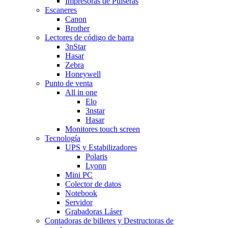
Impresoras de Pulseras
Escaneres
Canon
Brother
Lectores de código de barra
3nStar
Hasar
Zebra
Honeywell
Punto de venta
All in one
Elo
3nstar
Hasar
Monitores touch screen
Tecnología
UPS y Estabilizadores
Polaris
Lyonn
Mini PC
Colector de datos
Notebook
Servidor
Grabadoras Láser
Contadoras de billetes y Destructoras de