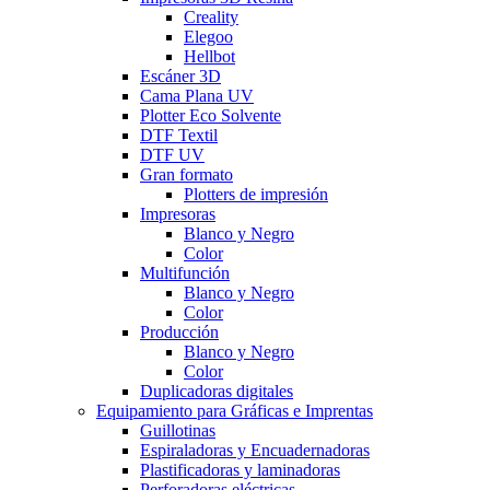
Creality
Elegoo
Hellbot
Escáner 3D
Cama Plana UV
Plotter Eco Solvente
DTF Textil
DTF UV
Gran formato
Plotters de impresión
Impresoras
Blanco y Negro
Color
Multifunción
Blanco y Negro
Color
Producción
Blanco y Negro
Color
Duplicadoras digitales
Equipamiento para Gráficas e Imprentas
Guillotinas
Espiraladoras y Encuadernadoras
Plastificadoras y laminadoras
Perforadoras eléctricas