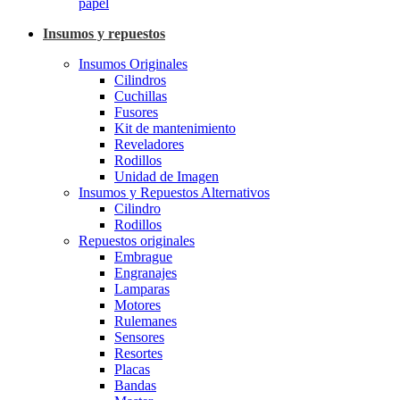
papel
Insumos y repuestos
Insumos Originales
Cilindros
Cuchillas
Fusores
Kit de mantenimiento
Reveladores
Rodillos
Unidad de Imagen
Insumos y Repuestos Alternativos
Cilindro
Rodillos
Repuestos originales
Embrague
Engranajes
Lamparas
Motores
Rulemanes
Sensores
Resortes
Placas
Bandas