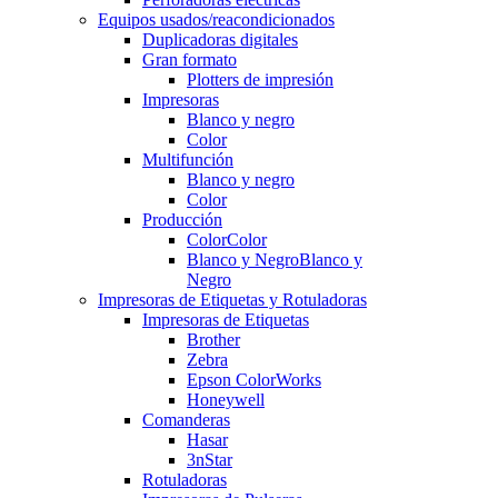
Equipos usados/reacondicionados
Duplicadoras digitales
Gran formato
Plotters de impresión
Impresoras
Blanco y negro
Color
Multifunción
Blanco y negro
Color
Producción
Color
Color
Blanco y Negro
Blanco y
Negro
Impresoras de Etiquetas y Rotuladoras
Impresoras de Etiquetas
Brother
Zebra
Epson ColorWorks
Honeywell
Comanderas
Hasar
3nStar
Rotuladoras