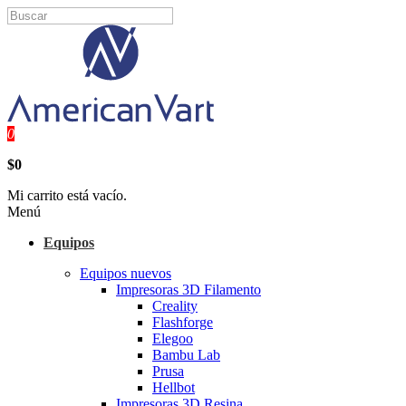
0
$0
Mi carrito está vacío.
Menú
Equipos
Equipos nuevos
Impresoras 3D Filamento
Creality
Flashforge
Elegoo
Bambu Lab
Prusa
Hellbot
Impresoras 3D Resina