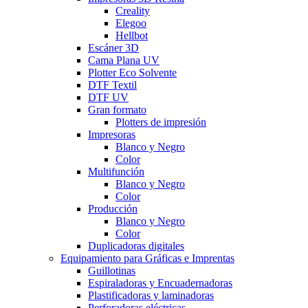
Creality
Elegoo
Hellbot
Escáner 3D
Cama Plana UV
Plotter Eco Solvente
DTF Textil
DTF UV
Gran formato
Plotters de impresión
Impresoras
Blanco y Negro
Color
Multifunción
Blanco y Negro
Color
Producción
Blanco y Negro
Color
Duplicadoras digitales
Equipamiento para Gráficas e Imprentas
Guillotinas
Espiraladoras y Encuadernadoras
Plastificadoras y laminadoras
Perforadoras eléctricas