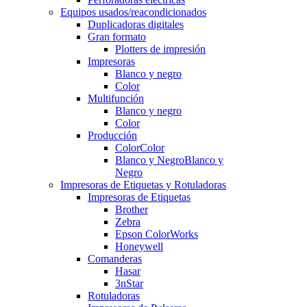
Equipos usados/reacondicionados
Duplicadoras digitales
Gran formato
Plotters de impresión
Impresoras
Blanco y negro
Color
Multifunción
Blanco y negro
Color
Producción
Color
Color
Blanco y Negro
Blanco y
Negro
Impresoras de Etiquetas y Rotuladoras
Impresoras de Etiquetas
Brother
Zebra
Epson ColorWorks
Honeywell
Comanderas
Hasar
3nStar
Rotuladoras