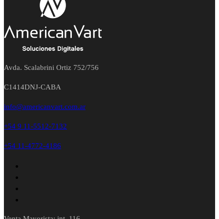
Avda. Scalabrini Ortiz 752/756
C1414DNJ-CABA
info@americanvart.com.ar
+54 9 11-5512-7132
+54 11-4772-4186
Venta Mayorista: int. 116