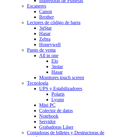
Impresoras de Pulseras
Escaneres
Canon
Brother
Lectores de código de barra
3nStar
Hasar
Zebra
Honeywell
Punto de venta
All in one
Elo
3nstar
Hasar
Monitores touch screen
Tecnología
UPS y Estabilizadores
Polaris
Lyonn
Mini PC
Colector de datos
Notebook
Servidor
Grabadoras Láser
Contadoras de billetes y Destructoras de