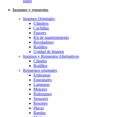
papel
Insumos y repuestos
Insumos Originales
Cilindros
Cuchillas
Fusores
Kit de mantenimiento
Reveladores
Rodillos
Unidad de Imagen
Insumos y Repuestos Alternativos
Cilindro
Rodillos
Repuestos originales
Embrague
Engranajes
Lamparas
Motores
Rulemanes
Sensores
Resortes
Placas
Bandas