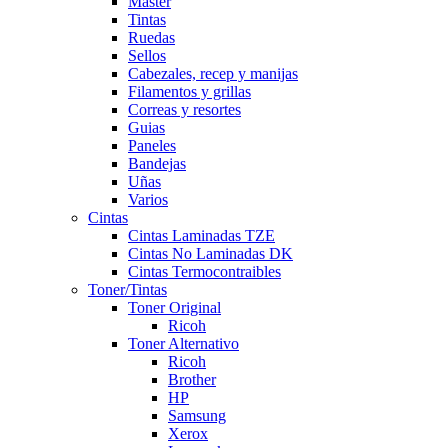
Master
Tintas
Ruedas
Sellos
Cabezales, recep y manijas
Filamentos y grillas
Correas y resortes
Guias
Paneles
Bandejas
Uñas
Varios
Cintas
Cintas Laminadas TZE
Cintas No Laminadas DK
Cintas Termocontraibles
Toner/Tintas
Toner Original
Ricoh
Toner Alternativo
Ricoh
Brother
HP
Samsung
Xerox