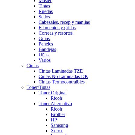
Master
Tintas
Ruedas
Sellos
Cabezales, recep y manijas
Filamentos y grillas
Correas y resortes
Guias
Paneles
Bandejas
Uñas
Varios
Cintas
Cintas Laminadas TZE
Cintas No Laminadas DK
Cintas Termocontraibles
Toner/Tintas
Toner Original
Ricoh
Toner Alternativo
Ricoh
Brother
HP
Samsung
Xerox