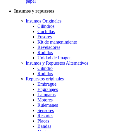
papel
Insumos y repuestos
Insumos Originales
Cilindros
Cuchillas
Fusores
Kit de mantenimiento
Reveladores
Rodillos
Unidad de Imagen
Insumos y Repuestos Alternativos
Cilindro
Rodillos
Repuestos originales
Embrague
Engranajes
Lamparas
Motores
Rulemanes
Sensores
Resortes
Placas
Bandas