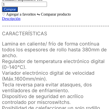
♡ Agregar a favoritos
⇋ Comparar producto
Descripción
¯¯¯¯¯¯¯¯¯¯¯¯¯¯¯¯¯¯¯¯¯¯¯¯¯¯¯¯¯¯¯¯¯¯¯¯¯¯¯¯¯¯¯¯¯¯¯¯
CARACTERÍSTICAS
Lamina en caliente/ frío de forma contínua
todos los espesores de rollo hasta 380mm de
ancho.
Regulador de temperatura electrónico digital
(0-140°C).
Variador electrónico digital de velocidad
(Máx.1600mm/min).
Tecla reversa para evitar atasques, dos
ventiladores de enfriamiento.
Dispositivo de seguridad en acrílico
controlado por miscroswitchs.
Posibilidad de calefaccionar un solo rodillo