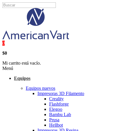
0
$0
Mi carrito está vacío.
Menú
Equipos
Equipos nuevos
Impresoras 3D Filamento
Creality
Flashforge
Elegoo
Bambu Lab
Prusa
Hellbot
Impresoras 3D Resina