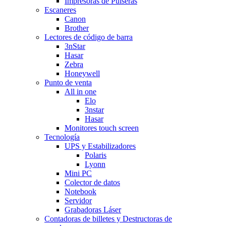
Impresoras de Pulseras
Escaneres
Canon
Brother
Lectores de código de barra
3nStar
Hasar
Zebra
Honeywell
Punto de venta
All in one
Elo
3nstar
Hasar
Monitores touch screen
Tecnología
UPS y Estabilizadores
Polaris
Lyonn
Mini PC
Colector de datos
Notebook
Servidor
Grabadoras Láser
Contadoras de billetes y Destructoras de