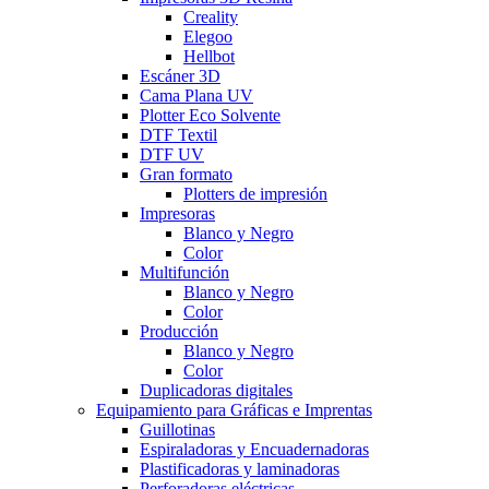
Creality
Elegoo
Hellbot
Escáner 3D
Cama Plana UV
Plotter Eco Solvente
DTF Textil
DTF UV
Gran formato
Plotters de impresión
Impresoras
Blanco y Negro
Color
Multifunción
Blanco y Negro
Color
Producción
Blanco y Negro
Color
Duplicadoras digitales
Equipamiento para Gráficas e Imprentas
Guillotinas
Espiraladoras y Encuadernadoras
Plastificadoras y laminadoras
Perforadoras eléctricas