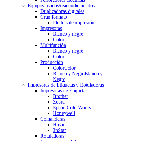
Equipos usados/reacondicionados
Duplicadoras digitales
Gran formato
Plotters de impresión
Impresoras
Blanco y negro
Color
Multifunción
Blanco y negro
Color
Producción
Color
Color
Blanco y Negro
Blanco y
Negro
Impresoras de Etiquetas y Rotuladoras
Impresoras de Etiquetas
Brother
Zebra
Epson ColorWorks
Honeywell
Comanderas
Hasar
3nStar
Rotuladoras