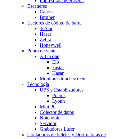
Impresoras de Pulseras
Escaneres
Canon
Brother
Lectores de código de barra
3nStar
Hasar
Zebra
Honeywell
Punto de venta
All in one
Elo
3nstar
Hasar
Monitores touch screen
Tecnología
UPS y Estabilizadores
Polaris
Lyonn
Mini PC
Colector de datos
Notebook
Servidor
Grabadoras Láser
Contadoras de billetes y Destructoras de