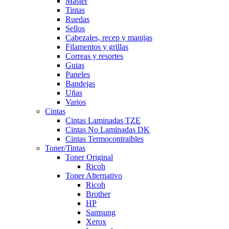
Master
Tintas
Ruedas
Sellos
Cabezales, recep y manijas
Filamentos y grillas
Correas y resortes
Guias
Paneles
Bandejas
Uñas
Varios
Cintas
Cintas Laminadas TZE
Cintas No Laminadas DK
Cintas Termocontraibles
Toner/Tintas
Toner Original
Ricoh
Toner Alternativo
Ricoh
Brother
HP
Samsung
Xerox