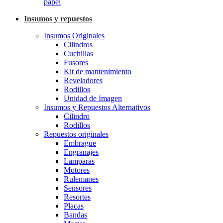
papel
Insumos y repuestos
Insumos Originales
Cilindros
Cuchillas
Fusores
Kit de mantenimiento
Reveladores
Rodillos
Unidad de Imagen
Insumos y Repuestos Alternativos
Cilindro
Rodillos
Repuestos originales
Embrague
Engranajes
Lamparas
Motores
Rulemanes
Sensores
Resortes
Placas
Bandas