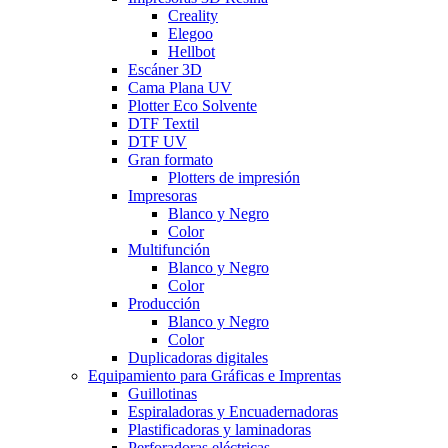
Creality
Elegoo
Hellbot
Escáner 3D
Cama Plana UV
Plotter Eco Solvente
DTF Textil
DTF UV
Gran formato
Plotters de impresión
Impresoras
Blanco y Negro
Color
Multifunción
Blanco y Negro
Color
Producción
Blanco y Negro
Color
Duplicadoras digitales
Equipamiento para Gráficas e Imprentas
Guillotinas
Espiraladoras y Encuadernadoras
Plastificadoras y laminadoras
Perforadoras eléctricas