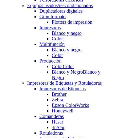
Equipos usados/reacondicionados
Duplicadoras digitales
Gran formato
Plotters de impresión
Impresoras
Blanco y negro
Color
Multifunción
Blanco y negro
Color
Producción
Color
Color
Blanco y Negro
Blanco y
Negro
Impresoras de Etiquetas y Rotuladoras
Impresoras de Etiquetas
Brother
Zebra
Epson ColorWorks
Honeywell
Comanderas
Hasar
3nStar
Rotuladoras