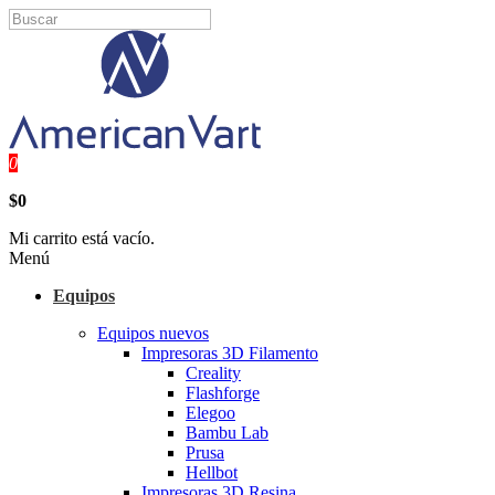
0
$0
Mi carrito está vacío.
Menú
Equipos
Equipos nuevos
Impresoras 3D Filamento
Creality
Flashforge
Elegoo
Bambu Lab
Prusa
Hellbot
Impresoras 3D Resina