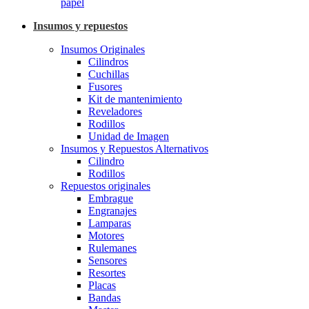
papel
Insumos y repuestos
Insumos Originales
Cilindros
Cuchillas
Fusores
Kit de mantenimiento
Reveladores
Rodillos
Unidad de Imagen
Insumos y Repuestos Alternativos
Cilindro
Rodillos
Repuestos originales
Embrague
Engranajes
Lamparas
Motores
Rulemanes
Sensores
Resortes
Placas
Bandas