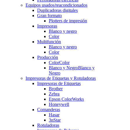
Equipos usados/reacondicionados
Duplicadoras digitales
Gran formato
Plotters de impresión
Impresoras
Blanco y negro
Color
Multifunción
Blanco y negro
Color
Producción
Color
Color
Blanco y Negro
Blanco y
Negro
Impresoras de Etiquetas y Rotuladoras
Impresoras de Etiquetas
Brother
Zebra
Epson ColorWorks
Honeywell
Comanderas
Hasar
3nStar
Rotuladoras