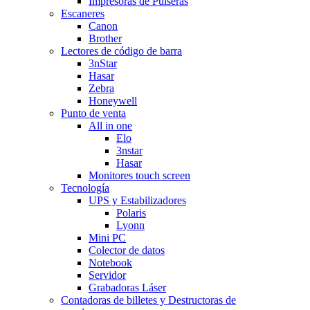
Impresoras de Pulseras
Escaneres
Canon
Brother
Lectores de código de barra
3nStar
Hasar
Zebra
Honeywell
Punto de venta
All in one
Elo
3nstar
Hasar
Monitores touch screen
Tecnología
UPS y Estabilizadores
Polaris
Lyonn
Mini PC
Colector de datos
Notebook
Servidor
Grabadoras Láser
Contadoras de billetes y Destructoras de