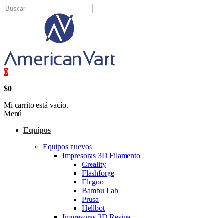
0
$0
Mi carrito está vacío.
Menú
Equipos
Equipos nuevos
Impresoras 3D Filamento
Creality
Flashforge
Elegoo
Bambu Lab
Prusa
Hellbot
Impresoras 3D Resina