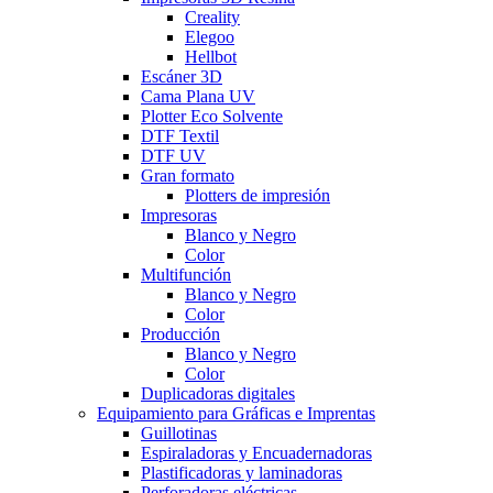
Creality
Elegoo
Hellbot
Escáner 3D
Cama Plana UV
Plotter Eco Solvente
DTF Textil
DTF UV
Gran formato
Plotters de impresión
Impresoras
Blanco y Negro
Color
Multifunción
Blanco y Negro
Color
Producción
Blanco y Negro
Color
Duplicadoras digitales
Equipamiento para Gráficas e Imprentas
Guillotinas
Espiraladoras y Encuadernadoras
Plastificadoras y laminadoras
Perforadoras eléctricas