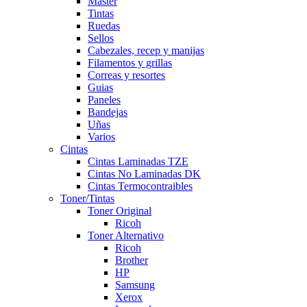
Master
Tintas
Ruedas
Sellos
Cabezales, recep y manijas
Filamentos y grillas
Correas y resortes
Guias
Paneles
Bandejas
Uñas
Varios
Cintas
Cintas Laminadas TZE
Cintas No Laminadas DK
Cintas Termocontraibles
Toner/Tintas
Toner Original
Ricoh
Toner Alternativo
Ricoh
Brother
HP
Samsung
Xerox