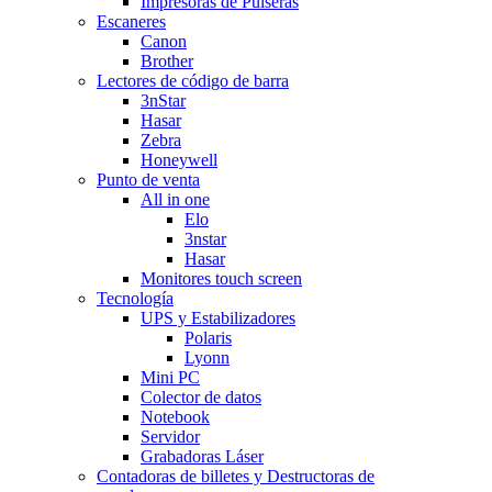
Impresoras de Pulseras
Escaneres
Canon
Brother
Lectores de código de barra
3nStar
Hasar
Zebra
Honeywell
Punto de venta
All in one
Elo
3nstar
Hasar
Monitores touch screen
Tecnología
UPS y Estabilizadores
Polaris
Lyonn
Mini PC
Colector de datos
Notebook
Servidor
Grabadoras Láser
Contadoras de billetes y Destructoras de