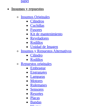
papel
Insumos y repuestos
Insumos Originales
Cilindros
Cuchillas
Fusores
Kit de mantenimiento
Reveladores
Rodillos
Unidad de Imagen
Insumos y Repuestos Alternativos
Cilindro
Rodillos
Repuestos originales
Embrague
Engranajes
Lamparas
Motores
Rulemanes
Sensores
Resortes
Placas
Bandas