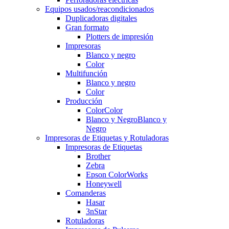
Equipos usados/reacondicionados
Duplicadoras digitales
Gran formato
Plotters de impresión
Impresoras
Blanco y negro
Color
Multifunción
Blanco y negro
Color
Producción
Color
Color
Blanco y Negro
Blanco y
Negro
Impresoras de Etiquetas y Rotuladoras
Impresoras de Etiquetas
Brother
Zebra
Epson ColorWorks
Honeywell
Comanderas
Hasar
3nStar
Rotuladoras