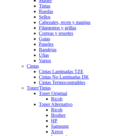
Master
Tintas
Ruedas
Sellos
Cabezales, recep y manijas
Filamentos y grillas
Correas y resortes
Guias
Paneles
Bandejas
Uñas
Varios
Cintas
Cintas Laminadas TZE
Cintas No Laminadas DK
Cintas Termocontraibles
Toner/Tintas
Toner Original
Ricoh
Toner Alternativo
Ricoh
Brother
HP
Samsung
Xerox