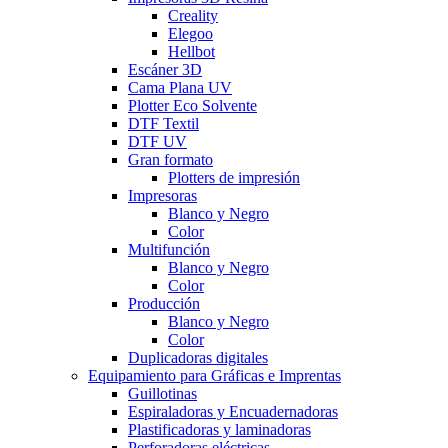
Creality
Elegoo
Hellbot
Escáner 3D
Cama Plana UV
Plotter Eco Solvente
DTF Textil
DTF UV
Gran formato
Plotters de impresión
Impresoras
Blanco y Negro
Color
Multifunción
Blanco y Negro
Color
Producción
Blanco y Negro
Color
Duplicadoras digitales
Equipamiento para Gráficas e Imprentas
Guillotinas
Espiraladoras y Encuadernadoras
Plastificadoras y laminadoras
Perforadoras eléctricas