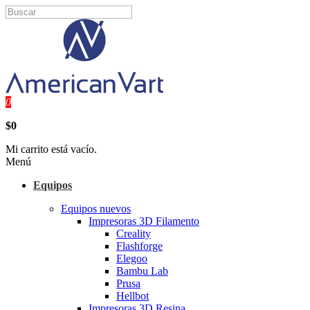
0
$0
Mi carrito está vacío.
Menú
Equipos
Equipos nuevos
Impresoras 3D Filamento
Creality
Flashforge
Elegoo
Bambu Lab
Prusa
Hellbot
Impresoras 3D Resina