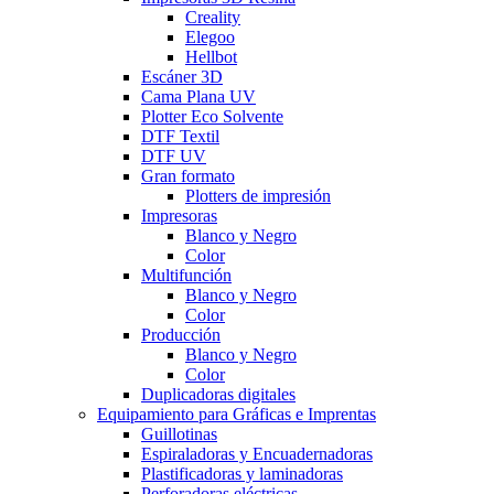
Creality
Elegoo
Hellbot
Escáner 3D
Cama Plana UV
Plotter Eco Solvente
DTF Textil
DTF UV
Gran formato
Plotters de impresión
Impresoras
Blanco y Negro
Color
Multifunción
Blanco y Negro
Color
Producción
Blanco y Negro
Color
Duplicadoras digitales
Equipamiento para Gráficas e Imprentas
Guillotinas
Espiraladoras y Encuadernadoras
Plastificadoras y laminadoras
Perforadoras eléctricas