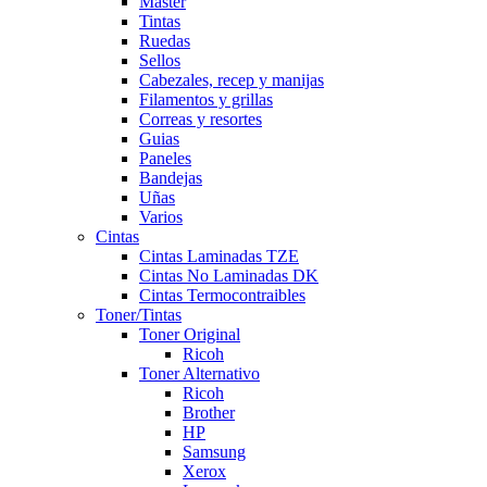
Master
Tintas
Ruedas
Sellos
Cabezales, recep y manijas
Filamentos y grillas
Correas y resortes
Guias
Paneles
Bandejas
Uñas
Varios
Cintas
Cintas Laminadas TZE
Cintas No Laminadas DK
Cintas Termocontraibles
Toner/Tintas
Toner Original
Ricoh
Toner Alternativo
Ricoh
Brother
HP
Samsung
Xerox