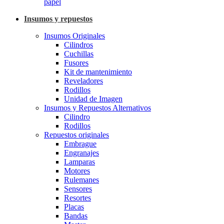
papel
Insumos y repuestos
Insumos Originales
Cilindros
Cuchillas
Fusores
Kit de mantenimiento
Reveladores
Rodillos
Unidad de Imagen
Insumos y Repuestos Alternativos
Cilindro
Rodillos
Repuestos originales
Embrague
Engranajes
Lamparas
Motores
Rulemanes
Sensores
Resortes
Placas
Bandas