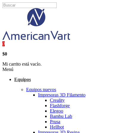
0
$0
Mi carrito está vacío.
Menú
Equipos
Equipos nuevos
Impresoras 3D Filamento
Creality
Flashforge
Elegoo
Bambu Lab
Prusa
Hellbot
Impresoras 3D Resina