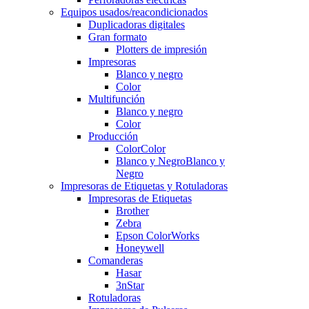
Equipos usados/reacondicionados
Duplicadoras digitales
Gran formato
Plotters de impresión
Impresoras
Blanco y negro
Color
Multifunción
Blanco y negro
Color
Producción
Color
Color
Blanco y Negro
Blanco y
Negro
Impresoras de Etiquetas y Rotuladoras
Impresoras de Etiquetas
Brother
Zebra
Epson ColorWorks
Honeywell
Comanderas
Hasar
3nStar
Rotuladoras