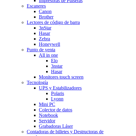
Impresoras de Pulseras
Escaneres
Canon
Brother
Lectores de código de barra
3nStar
Hasar
Zebra
Honeywell
Punto de venta
All in one
Elo
3nstar
Hasar
Monitores touch screen
Tecnología
UPS y Estabilizadores
Polaris
Lyonn
Mini PC
Colector de datos
Notebook
Servidor
Grabadoras Láser
Contadoras de billetes y Destructoras de