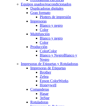
Equipos usados/reacondicionados
Duplicadoras digitales
Gran formato
Plotters de impresión
Impresoras
Blanco y negro
Color
Multifunción
Blanco y negro
Color
Producción
Color
Color
Blanco y Negro
Blanco y
Negro
Impresoras de Etiquetas y Rotuladoras
Impresoras de Etiquetas
Brother
Zebra
Epson ColorWorks
Honeywell
Comanderas
Hasar
3nStar
Rotuladoras