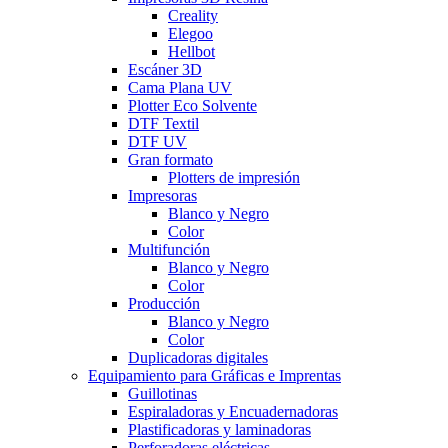
Creality
Elegoo
Hellbot
Escáner 3D
Cama Plana UV
Plotter Eco Solvente
DTF Textil
DTF UV
Gran formato
Plotters de impresión
Impresoras
Blanco y Negro
Color
Multifunción
Blanco y Negro
Color
Producción
Blanco y Negro
Color
Duplicadoras digitales
Equipamiento para Gráficas e Imprentas
Guillotinas
Espiraladoras y Encuadernadoras
Plastificadoras y laminadoras
Perforadoras eléctricas