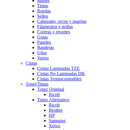
Master
Tintas
Ruedas
Sellos
Cabezales, recep y manijas
Filamentos y grillas
Correas y resortes
Guias
Paneles
Bandejas
Uñas
Varios
Cintas
Cintas Laminadas TZE
Cintas No Laminadas DK
Cintas Termocontraibles
Toner/Tintas
Toner Original
Ricoh
Toner Alternativo
Ricoh
Brother
HP
Samsung
Xerox