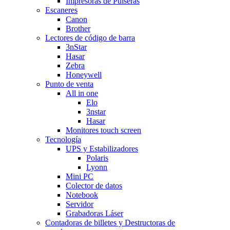
Impresoras de Pulseras
Escaneres
Canon
Brother
Lectores de código de barra
3nStar
Hasar
Zebra
Honeywell
Punto de venta
All in one
Elo
3nstar
Hasar
Monitores touch screen
Tecnología
UPS y Estabilizadores
Polaris
Lyonn
Mini PC
Colector de datos
Notebook
Servidor
Grabadoras Láser
Contadoras de billetes y Destructoras de