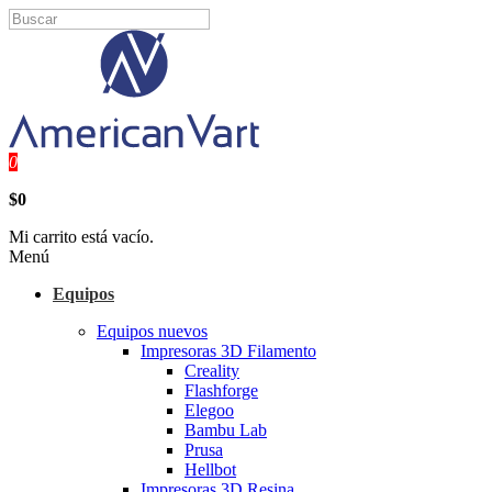
0
$0
Mi carrito está vacío.
Menú
Equipos
Equipos nuevos
Impresoras 3D Filamento
Creality
Flashforge
Elegoo
Bambu Lab
Prusa
Hellbot
Impresoras 3D Resina