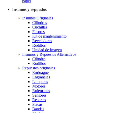
papel
Insumos y repuestos
Insumos Originales
Cilindros
Cuchillas
Fusores
Kit de mantenimiento
Reveladores
Rodillos
Unidad de Imagen
Insumos y Repuestos Alternativos
Cilindro
Rodillos
Repuestos originales
Embrague
Engranajes
Lamparas
Motores
Rulemanes
Sensores
Resortes
Placas
Bandas