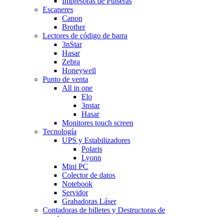
Impresoras de Pulseras
Escaneres
Canon
Brother
Lectores de código de barra
3nStar
Hasar
Zebra
Honeywell
Punto de venta
All in one
Elo
3nstar
Hasar
Monitores touch screen
Tecnología
UPS y Estabilizadores
Polaris
Lyonn
Mini PC
Colector de datos
Notebook
Servidor
Grabadoras Láser
Contadoras de billetes y Destructoras de