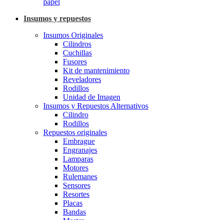
papel
Insumos y repuestos
Insumos Originales
Cilindros
Cuchillas
Fusores
Kit de mantenimiento
Reveladores
Rodillos
Unidad de Imagen
Insumos y Repuestos Alternativos
Cilindro
Rodillos
Repuestos originales
Embrague
Engranajes
Lamparas
Motores
Rulemanes
Sensores
Resortes
Placas
Bandas