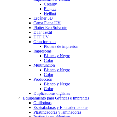
Creality
Elegoo
Hellbot
Escáner 3D
Cama Plana UV
Plotter Eco Solvente
DTF Textil
DTF UV
Gran formato
Plotters de impresión
Impresoras
Blanco y Negro
Color
Multifunción
Blanco y Negro
Color
Producción
Blanco y Negro
Color
Duplicadoras digitales
Equipamiento para Gráficas e Imprentas
Guillotinas
Espiraladoras y Encuadernadoras
Plastificadoras y laminadoras
Perforadoras eléctricas