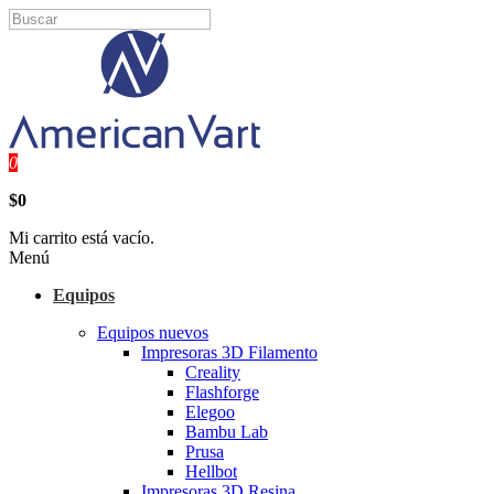
0
$0
Mi carrito está vacío.
Menú
Equipos
Equipos nuevos
Impresoras 3D Filamento
Creality
Flashforge
Elegoo
Bambu Lab
Prusa
Hellbot
Impresoras 3D Resina