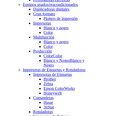
Equipos usados/reacondicionados
Duplicadoras digitales
Gran formato
Plotters de impresión
Impresoras
Blanco y negro
Color
Multifunción
Blanco y negro
Color
Producción
Color
Color
Blanco y Negro
Blanco y
Negro
Impresoras de Etiquetas y Rotuladoras
Impresoras de Etiquetas
Brother
Zebra
Epson ColorWorks
Honeywell
Comanderas
Hasar
3nStar
Rotuladoras