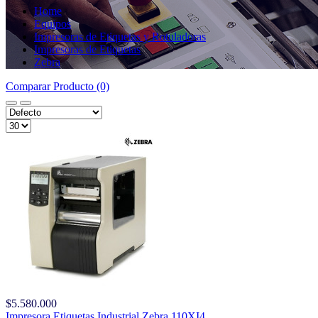
Home
Equipos
Impresoras de Etiquetas y Rotuladoras
Impresoras de Etiquetas
Zebra
Comparar Producto (0)
$5.580.000
Impresora Etiquetas Industrial Zebra 110XI4