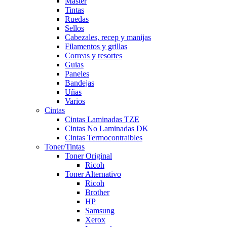
Master
Tintas
Ruedas
Sellos
Cabezales, recep y manijas
Filamentos y grillas
Correas y resortes
Guias
Paneles
Bandejas
Uñas
Varios
Cintas
Cintas Laminadas TZE
Cintas No Laminadas DK
Cintas Termocontraibles
Toner/Tintas
Toner Original
Ricoh
Toner Alternativo
Ricoh
Brother
HP
Samsung
Xerox