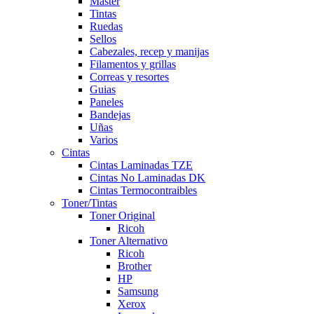
Master
Tintas
Ruedas
Sellos
Cabezales, recep y manijas
Filamentos y grillas
Correas y resortes
Guias
Paneles
Bandejas
Uñas
Varios
Cintas
Cintas Laminadas TZE
Cintas No Laminadas DK
Cintas Termocontraibles
Toner/Tintas
Toner Original
Ricoh
Toner Alternativo
Ricoh
Brother
HP
Samsung
Xerox