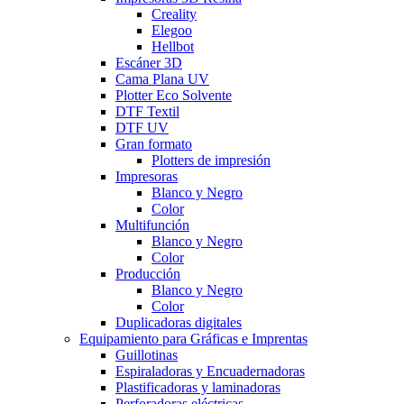
Creality
Elegoo
Hellbot
Escáner 3D
Cama Plana UV
Plotter Eco Solvente
DTF Textil
DTF UV
Gran formato
Plotters de impresión
Impresoras
Blanco y Negro
Color
Multifunción
Blanco y Negro
Color
Producción
Blanco y Negro
Color
Duplicadoras digitales
Equipamiento para Gráficas e Imprentas
Guillotinas
Espiraladoras y Encuadernadoras
Plastificadoras y laminadoras
Perforadoras eléctricas