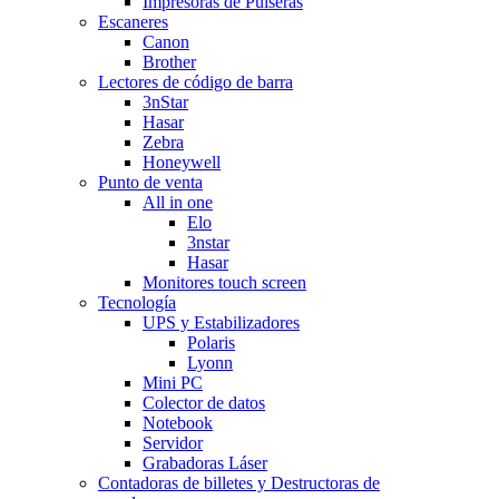
Impresoras de Pulseras
Escaneres
Canon
Brother
Lectores de código de barra
3nStar
Hasar
Zebra
Honeywell
Punto de venta
All in one
Elo
3nstar
Hasar
Monitores touch screen
Tecnología
UPS y Estabilizadores
Polaris
Lyonn
Mini PC
Colector de datos
Notebook
Servidor
Grabadoras Láser
Contadoras de billetes y Destructoras de