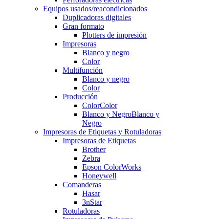
Equipos usados/reacondicionados
Duplicadoras digitales
Gran formato
Plotters de impresión
Impresoras
Blanco y negro
Color
Multifunción
Blanco y negro
Color
Producción
Color
Color
Blanco y Negro
Blanco y
Negro
Impresoras de Etiquetas y Rotuladoras
Impresoras de Etiquetas
Brother
Zebra
Epson ColorWorks
Honeywell
Comanderas
Hasar
3nStar
Rotuladoras