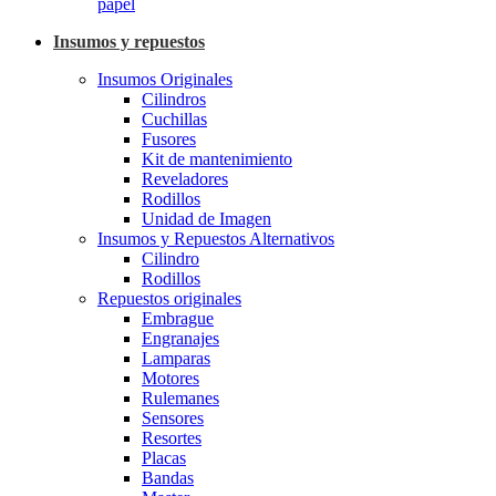
papel
Insumos y repuestos
Insumos Originales
Cilindros
Cuchillas
Fusores
Kit de mantenimiento
Reveladores
Rodillos
Unidad de Imagen
Insumos y Repuestos Alternativos
Cilindro
Rodillos
Repuestos originales
Embrague
Engranajes
Lamparas
Motores
Rulemanes
Sensores
Resortes
Placas
Bandas