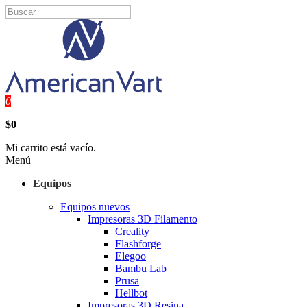
0
$0
Mi carrito está vacío.
Menú
Equipos
Equipos nuevos
Impresoras 3D Filamento
Creality
Flashforge
Elegoo
Bambu Lab
Prusa
Hellbot
Impresoras 3D Resina